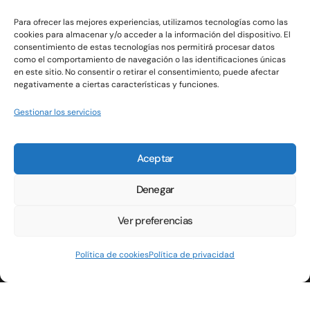
Para ofrecer las mejores experiencias, utilizamos tecnologías como las
cookies para almacenar y/o acceder a la información del dispositivo. El
SOBRE LA FERIA DE EMPLEO
consentimiento de estas tecnologías nos permitirá procesar datos
como el comportamiento de navegación o las identificaciones únicas
en este sitio. No consentir o retirar el consentimiento, puede afectar
negativamente a ciertas características y funciones.
CONTACTO
Gestionar los servicios
POLÍTICA DE PRIVACIDAD
POLÍTICA DE COOKIES (UE)
Aceptar
Denegar
Ver preferencias
Política de cookies
Política de privacidad