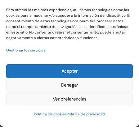
Para ofrecer las mejores experiencias, utilizamos tecnologías como las
cookies para almacenar y/o acceder a la información del dispositivo. El
SOBRE LA FERIA DE EMPLEO
consentimiento de estas tecnologías nos permitirá procesar datos
como el comportamiento de navegación o las identificaciones únicas
en este sitio. No consentir o retirar el consentimiento, puede afectar
negativamente a ciertas características y funciones.
CONTACTO
Gestionar los servicios
POLÍTICA DE PRIVACIDAD
POLÍTICA DE COOKIES (UE)
Aceptar
Denegar
Ver preferencias
Política de cookies
Política de privacidad