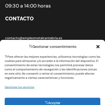
09:30 a 14:00 horas
CONTACTO
contacto@empleometalcantabria.es
Gestionar consentimiento
Para ofrecer las mejores experiencias, utilizamos tecnologías como las
cookies para almacenar y/o acceder a la información del dispositivo. El
SOBRE LA FERIA DE EMPLEO
consentimiento de estas tecnologías nos permitirá procesar datos
como el comportamiento de navegación o las identificaciones únicas
en este sitio. No consentir o retirar el consentimiento, puede afectar
negativamente a ciertas características y funciones.
CONTACTO
Gestionar los servicios
POLÍTICA DE PRIVACIDAD
POLÍTICA DE COOKIES (UE)
Aceptar