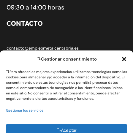
09:30 a 14:00 horas
CONTACTO
contacto@empleometalcantabria.es
Gestionar consentimiento
Para ofrecer las mejores experiencias, utilizamos tecnologías como las
cookies para almacenar y/o acceder a la información del dispositivo. El
SOBRE LA FERIA DE EMPLEO
consentimiento de estas tecnologías nos permitirá procesar datos
como el comportamiento de navegación o las identificaciones únicas
en este sitio. No consentir o retirar el consentimiento, puede afectar
negativamente a ciertas características y funciones.
CONTACTO
Gestionar los servicios
POLÍTICA DE PRIVACIDAD
POLÍTICA DE COOKIES (UE)
Aceptar